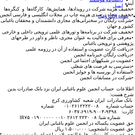
ینده
ایمیل
تخفیف هزینه شرکت در رویدادها، همایش‌ها، کارگاه‌ها و کنگره‌ها
تخفیف پنجاه درصدی هزینه چاپ در مجلات انگلیسی و فارسی انجمن
پست الکترونیک
شرکت رایگان در سخنرانی‌های مجازی دانشمندان و محققان باغبانی
شور و جهان
تخفیف شرکت در برنامه‌ها و تورهای علمی ترویجی داخلی و خارجی
معرفی برای فعالیت به عنوان مجری، ناظر و داور در طرح­های
ژوهشی و ترویجی باغبانی
دریافت کارت عضویت و استفاده از آن در رزومه علمی
دریافت رایگان خبرنامه انجمن
عضویت در شبکه­های اجتماعی انجمن
دسترسی به فرصت های شغلی
استفاده از بورسیه ها و جوایز انجمن
شرکت در مسابقات انجمن
طلاعات حساب انجمن علوم باغبانی ایران نزد بانک صادرات بدین
رح هست:
انک صادرات ایران شعبه کشاورزی کرج
حساب شماره ۰۱۰۲۶۱۲۲۲۲۰۰۸ شماره
ت: ۹۳۹۸-۹۰۰۳-۶۹۱۹-۶۰۳۷
اره شبا: IR۷۵ ۰۱۹۰ ۰۰۰۰ ۰۰۱۰ ۲۶۱۲ ۲۲۲۰ ۰۸
ق عضویت یکساله در انجمن علوم باغبانی ایران
 عضویت دانشجویی: ۱،۵۰۰،۰۰۰ ریال
حق عضویت کارمندان، فارغ التحصیلان و اعضای وابسته : ۳،۰۰۰،۰۰۰