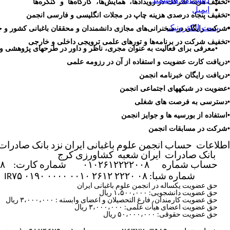
•
تخفیف هزینه شرکت در رویدادها، همایش‌ها، کارگاه‌ها و کنگره‌ها
ایمیل
•
تخفیف پنجاه درصدی هزینه چاپ در مجلات انگلیسی و فارسی انجمن
پست الکترونیک
•
شرکت رایگان در سخنرانی‌های مجازی دانشمندان و محققان باغبانی کشور و ج
•
تخفیف شرکت در برنامه‌ها و تورهای علمی ترویجی داخلی و خارجی
•
معرفی برای فعالیت به عنوان مجری، ناظر و داور در طرح­های پژوهشی و 
•
دریافت کارت عضویت و استفاده از آن در رزومه علمی
•
دریافت رایگان خبرنامه انجمن
•
عضویت در شبکه­های اجتماعی انجمن
•
دسترسی به فرصت های شغلی
•
استفاده از بورسیه ها و جوایز انجمن
•
شرکت در مسابقات انجمن
اطلاعات حساب انجمن علوم باغبانی ایران نزد بانک صادر
بانک صادرات ایران شعبه کشاورزی کرج
حساب شماره ۰۱۰۲۶۱۲۲۲۲۰۰۸ شماره کارت:
۹۸
شماره شبا:
IR۷۵ ۰۱۹۰ ۰۰۰۰ ۰۰۱۰ ۲۶۱۲ ۲۲۲۰ ۰۸
حق عضویت یکساله در انجمن علوم باغبانی ایران
حق عضویت دانشجویی: ۱،۵۰۰،۰۰۰ ریال
حق عضویت کارمندان، فارغ التحصیلان و اعضای وابسته : ۳،۰۰۰،۰۰۰ ریال
حق عضویت اعضای هیأت علمی: ۳،۰۰۰،۰۰۰ ریال
حق عضویت حقوقی: ۵۰،۰۰۰،۰۰۰ ریال