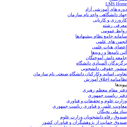
LMS Home
دوره های آموزشی آزاد
جهاد دانشگاهی واحد نام سازمان
کارورزی و کاریابی
معرفی رشته
روابط عمومی
سامانه جامع نظام پیشنهادها
انجمن های علمی
اعضای هیات علمی
آئین نامه‌ها و رویه‌ها
جامعه دانش آموختگان
برگزيدگان المپيادي دانشگاه
منشور حقوقی دانشجویی
تعاونی اساتید وکارکنان دانشگاه صنعتی نام سازمان
نظامنامه اخلاق آموزش
پیوندها
دفتر مقام معظم رهبری
دفتر ریاست جمهوری
وزارت علوم و تحقیقات و فناوری
معاونت علمی و فناوری ریاست جمهوری
بنیاد ملی نخبگان
صندوق رفاه دانشجویان وزارت علوم
صندوق حمایت از پژوهشگران و فناوران کشور