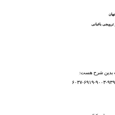
هان
ترویجی باغبانی
ات بدین شرح هست:
۶۰۳۷-۶۹۱۹-۹۰۰۳-۹۳