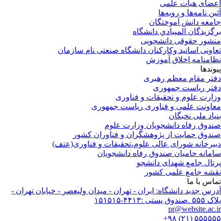
ضای هیات علمی
ین نامه‌ها و رویه‌ها
معه دانش آموختگان
گزيدگان المپيادي دانشگاه
شور حقوقی دانشجویی
اونی اساتید وکارکنان دانشگاه صنعتی نام سازمان
امنامه اخلاق آموزش
وندها
تر مقام معظم رهبری
تر ریاست جمهوری
ارت علوم و تحقیقات و فناوری
اونت علمی و فناوری ریاست جمهوری
یاد ملی نخبگان
دوق رفاه دانشجویان وزارت علوم
دوق حمایت از پژوهشگران و فناوران کشور
یرخانه شورای عالی علوم،تحقیقات و فناوری(عتف)
مانه حامیان صندوق رفاه دانشجویان
تال جامع شهدای دانشجو
شه جامع علمی کشور
اس با ما
رس جدید دانشگاه: ایران - تهران - میدان ولیعصر - خیابان تهران -
ندوق پستی :۴۴۱۳-۱۵۱۵۱۵
pr@website.ac.
۵۵۵۵۵۵ (۲۱) 