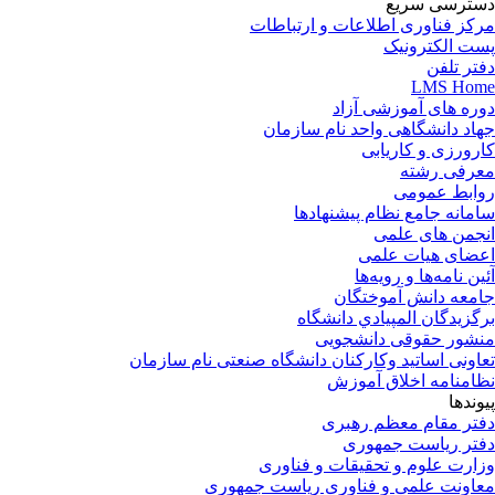
دسترسی سریع
مرکز فناوری اطلاعات و ارتباطات
پست الکترونیک
دفتر تلفن
LMS Home
دوره های آموزشی آزاد
جهاد دانشگاهی واحد نام سازمان
کارورزی و کاریابی
معرفی رشته
روابط عمومی
سامانه جامع نظام پیشنهادها
انجمن های علمی
اعضای هیات علمی
آئین نامه‌ها و رویه‌ها
جامعه دانش آموختگان
برگزيدگان المپيادي دانشگاه
منشور حقوقی دانشجویی
تعاونی اساتید وکارکنان دانشگاه صنعتی نام سازمان
نظامنامه اخلاق آموزش
پیوندها
دفتر مقام معظم رهبری
دفتر ریاست جمهوری
وزارت علوم و تحقیقات و فناوری
معاونت علمی و فناوری ریاست جمهوری