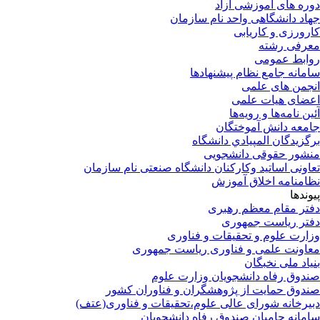
دوره های آموزشی آزاد
جهاد دانشگاهی واحد نام سازمان
کارورزی و کاریابی
معرفی رشته
روابط عمومی
سامانه جامع نظام پیشنهادها
انجمن های علمی
اعضای هیات علمی
آئین نامه‌ها و رویه‌ها
جامعه دانش آموختگان
برگزيدگان المپيادي دانشگاه
منشور حقوقی دانشجویی
تعاونی اساتید وکارکنان دانشگاه صنعتی نام سازمان
نظامنامه اخلاق آموزش
پیوندها
دفتر مقام معظم رهبری
دفتر ریاست جمهوری
وزارت علوم و تحقیقات و فناوری
معاونت علمی و فناوری ریاست جمهوری
بنیاد ملی نخبگان
صندوق رفاه دانشجویان وزارت علوم
صندوق حمایت از پژوهشگران و فناوران کشور
دبیرخانه شورای عالی علوم،تحقیقات و فناوری(عتف)
سامانه حامیان صندوق رفاه دانشجویان