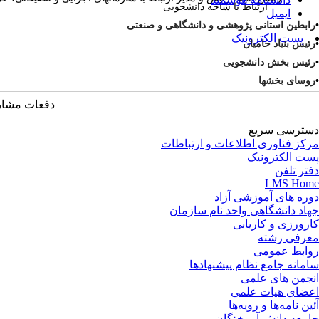
ارتباط با شاخه دانشجویی
ایمیل
•
رابطین استانی پژوهشی و دانشگاهی و صنعتی
پست الکترونیک
•
رئیس بنیاد حامیان
•
رئیس بخش دانشجویی
•
روسای بخشها
دفعات مشاهده: 2214
دسترسی سریع
مرکز فناوری اطلاعات و ارتباطات
پست الکترونیک
دفتر تلفن
LMS Home
دوره های آموزشی آزاد
جهاد دانشگاهی واحد نام سازمان
کارورزی و کاریابی
معرفی رشته
روابط عمومی
سامانه جامع نظام پیشنهادها
انجمن های علمی
اعضای هیات علمی
آئین نامه‌ها و رویه‌ها
جامعه دانش آموختگان