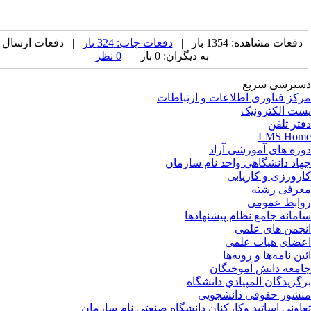
دفعات مشاهده: 1354 بار |
دفعات چاپ: 324 بار
| دفعات ارسال
به دیگران: 0 بار |
0 نظر
ترسی سریع
کز فناوری اطلاعات و ارتباطات
ت الکترونیک
تر تلفن
LMS Ho
ره های آموزشی آزاد
اد دانشگاهی واحد نام سازمان
رورزی و کاریابی
رفی رشته
ابط عمومی
مانه جامع نظام پیشنهادها
جمن های علمی
ضای هیات علمی
ین نامه‌ها و رویه‌ها
معه دانش آموختگان
گزيدگان المپيادي دانشگاه
شور حقوقی دانشجویی
اونی اساتید وکارکنان دانشگاه صنعتی نام سازمان