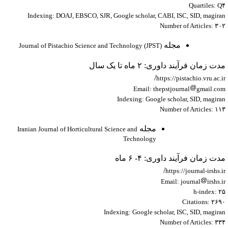
Quartiles: Q
Indexing: DOAJ, EBSCO, SJR, Google scholar, CABI, ISC, SID, magira
Number of Articles: ۳۰
مجله
Journal of Pistachio Science and Technology (JPST)
ت زمان فرآیند داوری: ۲ ماه تا یک سال
/
https://pistachio.vru.ac.i
Email: thepstjournal
gmail.co
Indexing: Google scholar, SID, magira
Number of Articles: ۱۱
مجله
Iranian Journal of Horticultural Science and
Technology
دت زمان فرآیند داوری: ۴- ۶ ماه
/
https://journal-irshs.
Email: journal
irshs.
h-index: ۲
Citations: ۲۶۹
Indexing: Google scholar, ISC, SID, magira
Number of Articles: ۳۳