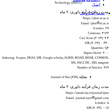
Technology (IJHST)
ایمیل
دت زمان فرآیند داوری: ۲ ماه
پست الکترونیک
/
https://ijhst.ut.ac.
Email: ijhst
ut.ac.
h-index: ۲
Citations: ۳۱۲
Cite Score (۲۰۲۳): ۳.
SJR (۲۰۲۳): ۰.۳۴
Quartiles: Q
Impact factor: ۲.۰
Indexing: Scopus, DOAJ, SJR, Google scholar, AGRIS, ROAD, MIAR, COSMOS
SIS, ASCI, ISC, SID, magira
Number of Articles: ۳۶
مجله
Journal of Nut (JON)
دت زمان فرآیند داوری: ۲ ماه
/
https://sanad.iau.ir/journal/ijnr
Email: journal.nuts
gmail.co
h-index: 
SJR (۲۰۲۳): ۰.۱