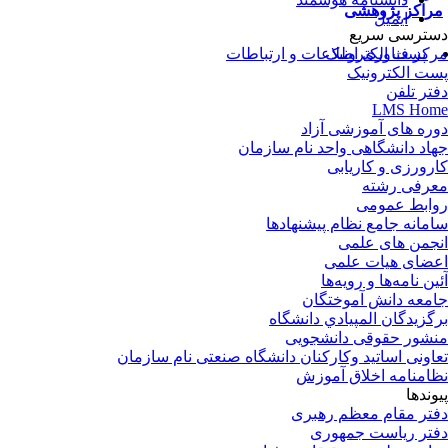
راکز پژوهشی
ایمیل
ترسی سریع
پست الکترونیک
کز فناوری اطلاعات و ارتباطات
ت الکترونیک
تر تلفن
LMS Ho
ره های آموزشی آزاد
اد دانشگاهی واحد نام سازمان
رورزی و کاریابی
رفی رشته
ابط عمومی
مانه جامع نظام پیشنهادها
جمن های علمی
ضای هیات علمی
ین نامه‌ها و رویه‌ها
معه دانش آموختگان
گزيدگان المپيادي دانشگاه
شور حقوقی دانشجویی
اونی اساتید وکارکنان دانشگاه صنعتی نام سازمان
امنامه اخلاق آموزش
وندها
تر مقام معظم رهبری
تر ریاست جمهوری