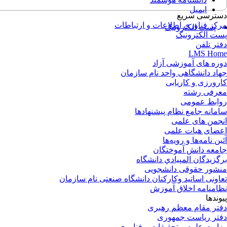
ایمیل
دسترسی سریع
مرکز فناوری اطلاعات و ارتباطات
پست الکترونیک
پست الکترونیک
دفتر تلفن
LMS Home
دوره های آموزشی آزاد
جهاد دانشگاهی واحد نام سازمان
کارورزی و کاریابی
معرفی رشته
روابط عمومی
سامانه جامع نظام پیشنهادها
انجمن های علمی
اعضای هیات علمی
آئین نامه‌ها و رویه‌ها
جامعه دانش آموختگان
برگزيدگان المپيادي دانشگاه
منشور حقوقی دانشجویی
تعاونی اساتید وکارکنان دانشگاه صنعتی نام سازمان
نظامنامه اخلاق آموزش
پیوندها
دفتر مقام معظم رهبری
دفتر ریاست جمهوری
وزارت علوم و تحقیقات و فناوری