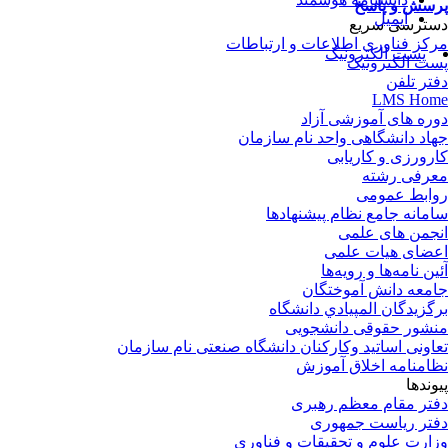
پرسش و پاسخ
ایمیل
دسترسی سریع
مرکز فناوری اطلاعات و ارتباطات
پست الکترونیک
پست الکترونیک
دفتر تلفن
LMS Home
دوره های آموزشی آزاد
جهاد دانشگاهی واحد نام سازمان
کارورزی و کاریابی
معرفی رشته
روابط عمومی
سامانه جامع نظام پیشنهادها
انجمن های علمی
اعضای هیات علمی
آئین نامه‌ها و رویه‌ها
جامعه دانش آموختگان
برگزيدگان المپيادي دانشگاه
منشور حقوقی دانشجویی
تعاونی اساتید وکارکنان دانشگاه صنعتی نام سازمان
نظامنامه اخلاق آموزش
پیوندها
دفتر مقام معظم رهبری
دفتر ریاست جمهوری
وزارت علوم و تحقیقات و فناوری