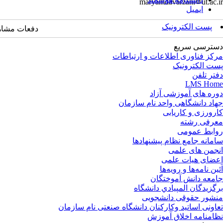
maryamdavarzani
ut.ac.ir
ایمیل
پست الکترونیک
دفعات مشاهده: 1281
دسترسی سریع
مرکز فناوری اطلاعات و ارتباطات
پست الکترونیک
دفتر تلفن
LMS Home
دوره های آموزشی آزاد
جهاد دانشگاهی واحد نام سازمان
کارورزی و کاریابی
معرفی رشته
روابط عمومی
سامانه جامع نظام پیشنهادها
انجمن های علمی
اعضای هیات علمی
آئین نامه‌ها و رویه‌ها
جامعه دانش آموختگان
برگزيدگان المپيادي دانشگاه
منشور حقوقی دانشجویی
تعاونی اساتید وکارکنان دانشگاه صنعتی نام سازمان
نظامنامه اخلاق آموزش