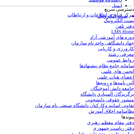
ایمیل
دسترسی سریع
مرکز فناوری اطلاعات و ارتباطات
پست الکترونیک
پست الکترونیک
دفتر تلفن
LMS Home
دوره های آموزشی آزاد
جهاد دانشگاهی واحد نام سازمان
کارورزی و کاریابی
معرفی رشته
روابط عمومی
سامانه جامع نظام پیشنهادها
انجمن های علمی
اعضای هیات علمی
آئین نامه‌ها و رویه‌ها
جامعه دانش آموختگان
برگزيدگان المپيادي دانشگاه
منشور حقوقی دانشجویی
تعاونی اساتید وکارکنان دانشگاه صنعتی نام سازمان
نظامنامه اخلاق آموزش
پیوندها
دفتر مقام معظم رهبری
دفتر ریاست جمهوری
وزارت علوم و تحقیقات و فناوری