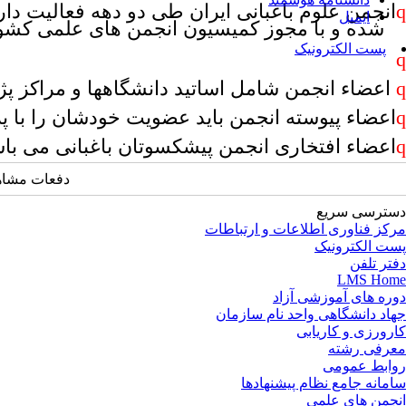
q
انجمن علوم باغبانی ایران طی دو دهه فعالیت دا
ایمیل
شده و با مجوز کمیسیون انجمن های علمی کشور 
پست الکترونیک
q
q
اعضاء انجمن شامل اساتید دانشگاهها و مراکز پژ
q
اعضاء پیوسته انجمن باید عضویت خودشان را با 
q
اعضاء افتخاری انجمن پیشکسوتان باغبانی می باش
دفعات مشاهده: 2286
دسترسی سریع
مرکز فناوری اطلاعات و ارتباطات
پست الکترونیک
دفتر تلفن
LMS Home
دوره های آموزشی آزاد
جهاد دانشگاهی واحد نام سازمان
کارورزی و کاریابی
معرفی رشته
روابط عمومی
سامانه جامع نظام پیشنهادها
انجمن های علمی