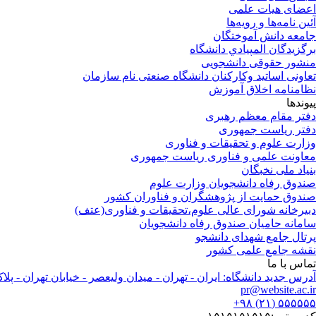
اعضای هیات علمی
آئین نامه‌ها و رویه‌ها
جامعه دانش آموختگان
برگزيدگان المپيادي دانشگاه
منشور حقوقی دانشجویی
تعاونی اساتید وکارکنان دانشگاه صنعتی نام سازمان
نظامنامه اخلاق آموزش
پیوندها
دفتر مقام معظم رهبری
دفتر ریاست جمهوری
وزارت علوم و تحقیقات و فناوری
معاونت علمی و فناوری ریاست جمهوری
بنیاد ملی نخبگان
صندوق رفاه دانشجویان وزارت علوم
صندوق حمایت از پژوهشگران و فناوران کشور
دبیرخانه شورای عالی علوم،تحقیقات و فناوری(عتف)
سامانه حامیان صندوق رفاه دانشجویان
پرتال جامع شهدای دانشجو
نقشه جامع علمی کشور
تماس با ما
آدرس جدید دانشگاه: ایران - تهران - میدان ولیعصر - خیابان تهران - پلاک ۵۵۵ .صندوق پستی :۴۴۱۳-۱۵۱۵
pr@website.ac.ir
۵۵۵۵۵۵ (۲۱) ۹۸+