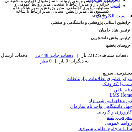
•
رئیس، نائب رئیس و مدیر ارتباط با سازمانهای اجرایی و تحقیقاتی،
خزانه دار و مدیر ارتباط با صنعت، مدیر روابط عمومی و
ایمیل
مسئولیت پذیری اجتماعی، مدیر پژوهش، مدیر شاخه ها و
کمیسیون ها، مدیر رابطین استانی، مدیر ارتباط با شاخه
دانشجویی
پست الکترونیک
رابطین استانی پژوهشی و دانشگاهی و صنعتی
رئیس بنیاد حامیان
رئیس بخش دانشجویی
روسای بخشها
دفعات مشاهده: 2212 بار |
دفعات چاپ: 448 بار
| دفعات ارسال
به دیگران: 0 بار |
0 نظر
ترسی سریع
کز فناوری اطلاعات و ارتباطات
ت الکترونیک
تر تلفن
LMS Ho
ره های آموزشی آزاد
اد دانشگاهی واحد نام سازمان
رورزی و کاریابی
رفی رشته
ابط عمومی
مانه جامع نظام پیشنهادها