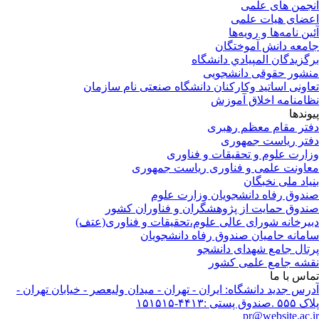
جمن های علمی
ضای هیات علمی
ین نامه‌ها و رویه‌ها
معه دانش آموختگان
گزيدگان المپيادي دانشگاه
شور حقوقی دانشجویی
اونی اساتید وکارکنان دانشگاه صنعتی نام سازمان
امنامه اخلاق آموزش
وندها
تر مقام معظم رهبری
تر ریاست جمهوری
ارت علوم و تحقیقات و فناوری
اونت علمی و فناوری ریاست جمهوری
یاد ملی نخبگان
دوق رفاه دانشجویان وزارت علوم
دوق حمایت از پژوهشگران و فناوران کشور
یرخانه شورای عالی علوم،تحقیقات و فناوری(عتف)
مانه حامیان صندوق رفاه دانشجویان
تال جامع شهدای دانشجو
شه جامع علمی کشور
اس با ما
رس جدید دانشگاه: ایران - تهران - میدان ولیعصر - خیابان تهران -
ندوق پستی :۴۴۱۳-۱۵۱۵۱۵
pr@website.ac.