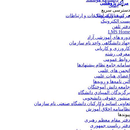
راکز پژوهشی
ایمیل
ترسی سریع
پست الکترونیک
کز فناوری اطلاعات و ارتباطات
ت الکترونیک
تر تلفن
LMS Ho
ره های آموزشی آزاد
اد دانشگاهی واحد نام سازمان
رورزی و کاریابی
رفی رشته
ابط عمومی
مانه جامع نظام پیشنهادها
جمن های علمی
ضای هیات علمی
ین نامه‌ها و رویه‌ها
معه دانش آموختگان
گزيدگان المپيادي دانشگاه
شور حقوقی دانشجویی
اونی اساتید وکارکنان دانشگاه صنعتی نام سازمان
امنامه اخلاق آموزش
وندها
تر مقام معظم رهبری
تر ریاست جمهوری