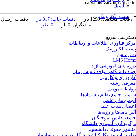
maryamdavarzani
ut.ac.i
ایمیل
پست الکترونیک
دفعات مشاهده: 1290 بار |
دفعات چاپ: 317 بار
| دفعات ارسال
به دیگران: 0 بار |
0 نظر
ترسی سریع
کز فناوری اطلاعات و ارتباطات
ت الکترونیک
تر تلفن
LMS Ho
ره های آموزشی آزاد
اد دانشگاهی واحد نام سازمان
رورزی و کاریابی
رفی رشته
ابط عمومی
مانه جامع نظام پیشنهادها
جمن های علمی
ضای هیات علمی
ین نامه‌ها و رویه‌ها
معه دانش آموختگان
گزيدگان المپيادي دانشگاه
شور حقوقی دانشجویی
اونی اساتید وکارکنان دانشگاه صنعتی نام سازمان