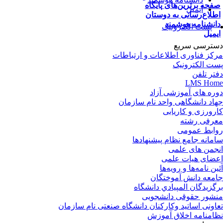
فحه برترین‌های پایگاه
ایمیل
طلاع‌رسانی به دوستان
انشنامه هوشمند
پست الکترونیک
یمیل
ترسی سریع
کز فناوری اطلاعات و ارتباطات
ت الکترونیک
تر تلفن
LMS Ho
ره های آموزشی آزاد
اد دانشگاهی واحد نام سازمان
رورزی و کاریابی
رفی رشته
ابط عمومی
مانه جامع نظام پیشنهادها
جمن های علمی
ضای هیات علمی
ین نامه‌ها و رویه‌ها
معه دانش آموختگان
گزيدگان المپيادي دانشگاه
شور حقوقی دانشجویی
اونی اساتید وکارکنان دانشگاه صنعتی نام سازمان
امنامه اخلاق آموزش