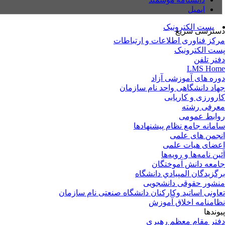
ایمیل
پست الکترونیک
ترسی سریع
کز فناوری اطلاعات و ارتباطات
ت الکترونیک
تر تلفن
LMS Ho
ره های آموزشی آزاد
اد دانشگاهی واحد نام سازمان
رورزی و کاریابی
رفی رشته
ابط عمومی
مانه جامع نظام پیشنهادها
جمن های علمی
ضای هیات علمی
ین نامه‌ها و رویه‌ها
معه دانش آموختگان
گزيدگان المپيادي دانشگاه
شور حقوقی دانشجویی
اونی اساتید وکارکنان دانشگاه صنعتی نام سازمان
امنامه اخلاق آموزش
وندها
تر مقام معظم رهبری