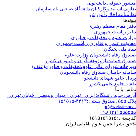
شور حقوقی دانشجویی
اونی اساتید وکارکنان دانشگاه صنعتی نام سازمان
امنامه اخلاق آموزش
وندها
تر مقام معظم رهبری
تر ریاست جمهوری
ارت علوم و تحقیقات و فناوری
اونت علمی و فناوری ریاست جمهوری
یاد ملی نخبگان
دوق رفاه دانشجویان وزارت علوم
دوق حمایت از پژوهشگران و فناوران کشور
یرخانه شورای عالی علوم،تحقیقات و فناوری(عتف)
مانه حامیان صندوق رفاه دانشجویان
تال جامع شهدای دانشجو
شه جامع علمی کشور
اس با ما
رس جدید دانشگاه: ایران - تهران - میدان ولیعصر - خیابان تهران -
ندوق پستی :۴۴۱۳-۱۵۱۵۱۵
pr@website.ac.
۵۵۵۵۵۵ (۲۱) 
پستی :۱۵۱۵۱۵۱۵۱۵
حق نشر انجمن علوم باغبانی ایران