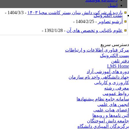
ایمیل
بازدید از شرکت دانش بنیان بستر کاشت محیا ۱۴۰۳
- 1404/3/3 -
پست الکترونیک
آرشیو تصاویر
- 1404/2/25 -
علوم باغبانی و تخصص های آن
- 1392/1/28 -
ترسی سریع
کز فناوری اطلاعات و ارتباطات
ت الکترونیک
تر تلفن
LMS Ho
ره های آموزشی آزاد
اد دانشگاهی واحد نام سازمان
رورزی و کاریابی
رفی رشته
ابط عمومی
مانه جامع نظام پیشنهادها
جمن های علمی
ضای هیات علمی
ین نامه‌ها و رویه‌ها
معه دانش آموختگان
گزيدگان المپيادي دانشگاه