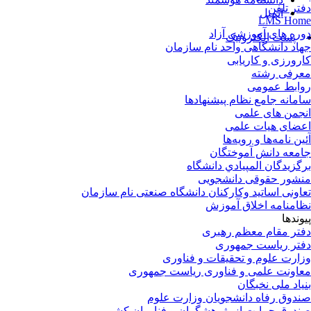
دفتر تلفن
ایمیل
LMS Home
دوره های آموزشی آزاد
پست الکترونیک
جهاد دانشگاهی واحد نام سازمان
کارورزی و کاریابی
معرفی رشته
روابط عمومی
سامانه جامع نظام پیشنهادها
انجمن های علمی
اعضای هیات علمی
آئین نامه‌ها و رویه‌ها
جامعه دانش آموختگان
برگزيدگان المپيادي دانشگاه
منشور حقوقی دانشجویی
تعاونی اساتید وکارکنان دانشگاه صنعتی نام سازمان
نظامنامه اخلاق آموزش
پیوندها
دفتر مقام معظم رهبری
دفتر ریاست جمهوری
وزارت علوم و تحقیقات و فناوری
معاونت علمی و فناوری ریاست جمهوری
بنیاد ملی نخبگان
صندوق رفاه دانشجویان وزارت علوم
صندوق حمایت از پژوهشگران و فناوران کشور