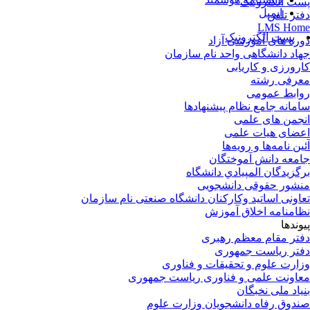
ت الکترونیک
ایمیل
تر تلفن
LMS Ho
پست الکترونیک
ره های آموزشی آزاد
اد دانشگاهی واحد نام سازمان
رورزی و کاریابی
رفی رشته
ابط عمومی
مانه جامع نظام پیشنهادها
جمن های علمی
ضای هیات علمی
ین نامه‌ها و رویه‌ها
معه دانش آموختگان
گزيدگان المپيادي دانشگاه
شور حقوقی دانشجویی
اونی اساتید وکارکنان دانشگاه صنعتی نام سازمان
امنامه اخلاق آموزش
وندها
تر مقام معظم رهبری
تر ریاست جمهوری
ارت علوم و تحقیقات و فناوری
اونت علمی و فناوری ریاست جمهوری
یاد ملی نخبگان
دوق رفاه دانشجویان وزارت علوم