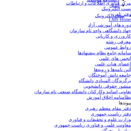
کز فناوری اطلاعات و ارتباطات
ایمیل
ت الکترونیک
تر تلفن
پست الکترونیک
LMS Ho
ره های آموزشی آزاد
اد دانشگاهی واحد نام سازمان
رورزی و کاریابی
رفی رشته
ابط عمومی
مانه جامع نظام پیشنهادها
جمن های علمی
ضای هیات علمی
ین نامه‌ها و رویه‌ها
معه دانش آموختگان
گزيدگان المپيادي دانشگاه
شور حقوقی دانشجویی
اونی اساتید وکارکنان دانشگاه صنعتی نام سازمان
امنامه اخلاق آموزش
وندها
تر مقام معظم رهبری
تر ریاست جمهوری
ارت علوم و تحقیقات و فناوری
اونت علمی و فناوری ریاست جمهوری
یاد ملی نخبگان