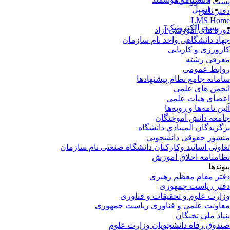
ت الکترونیک
ایمیل
تر تلفن
LMS Ho
پست الکترونیک
ره های آموزشی آزاد
اد دانشگاهی واحد نام سازمان
رورزی و کاریابی
رفی رشته
ابط عمومی
مانه جامع نظام پیشنهادها
جمن های علمی
ضای هیات علمی
ین نامه‌ها و رویه‌ها
معه دانش آموختگان
گزيدگان المپيادي دانشگاه
شور حقوقی دانشجویی
اونی اساتید وکارکنان دانشگاه صنعتی نام سازمان
امنامه اخلاق آموزش
وندها
تر مقام معظم رهبری
تر ریاست جمهوری
ارت علوم و تحقیقات و فناوری
اونت علمی و فناوری ریاست جمهوری
یاد ملی نخبگان
دوق رفاه دانشجویان وزارت علوم